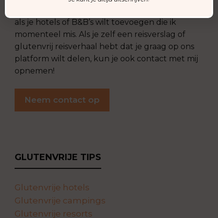
sturen. Je kunt ook contact opnemen met met
als je hotels of B&B’s wilt toevoegen die ik
momenteel mis. Als je zelf een reisverslag of
glutenvrij reisverhaal hebt dat je graag op ons
platform wilt delen, kun je ook contact met mij
opnemen!
Neem contact op
GLUTENVRIJE TIPS
Glutenvrije hotels
Glutenvrije campings
Glutenvrije resorts