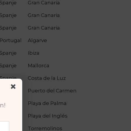
Spanje
Gran Canaria
Spanje
Gran Canaria
Spanje
Gran Canaria
Portugal
Algarve
Spanje
Ibiza
Spanje
Mallorca
Spanje
Costa de la Luz
Spanje
Puerto del Carmen
Spanje
Playa de Palma
n!
Spanje
Playa del Inglés
Spanje
Torremolinos