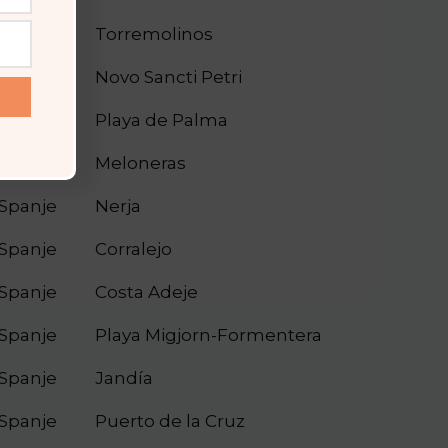
Spanje
Torremolinos
Spanje
Novo Sancti Petri
Spanje
Playa de Palma
Spanje
Meloneras
Spanje
Nerja
Spanje
Corralejo
Spanje
Costa Adeje
Spanje
Playa Migjorn-Formentera
Spanje
Jandía
Spanje
Puerto de la Cruz