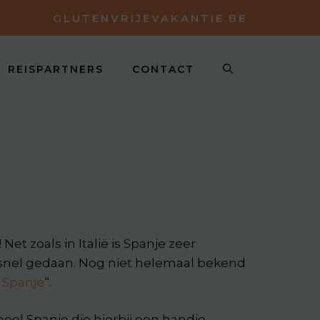
GLUTENVRIJEVAKANTIE.BE
REISPARTNERS
CONTACT
Net zoals in Italië is Spanje zeer
ok snel gedaan. Nog niet helemaal bekend
n Spanje
“.
heel Spanje die hierbij een handje