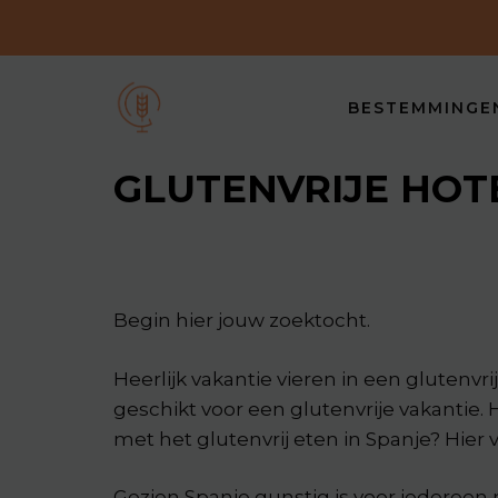
Spring
naar
de
inhoud
BESTEMMINGE
GLUTENVRIJE HOT
Begin hier jouw zoektocht.
Heerlijk vakantie vieren in een glutenvrij
geschikt voor een glutenvrije vakantie.
met het glutenvrij eten in Spanje? Hier ve
Gezien Spanje gunstig is voor iedereen m