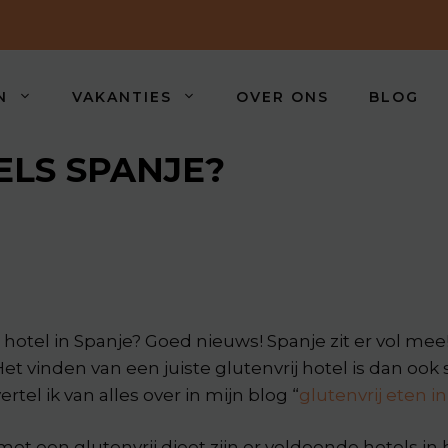
N
VAKANTIES
OVER ONS
BLOG
ELS SPANJE?
 hotel in Spanje? Goed nieuws! Spanje zit er vol mee! 
 Het vinden van een juiste glutenvrij hotel is dan o
rtel ik van alles over in mijn blog “
glutenvrij eten i
et een glutenvrij dieet zijn er voldoende hotels in 