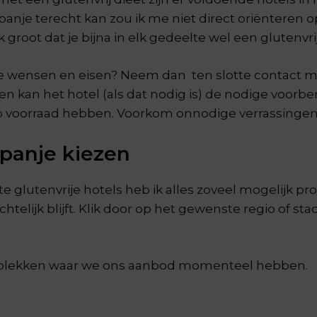
panje terecht kan zou ik me niet direct oriënteren 
root dat je bijna in elk gedeelte wel een glutenvrij
e wensen en eisen? Neem dan ten slotte contact met
en kan het hotel (als dat nodig is) de nodige voorbere
op voorraad hebben. Voorkom onnodige verrassingen
Spanje kiezen
 glutenvrije hotels heb ik alles zoveel mogelijk pro
htelijk blijft. Klik door op het gewenste regio of s
e plekken waar we ons aanbod momenteel hebben.