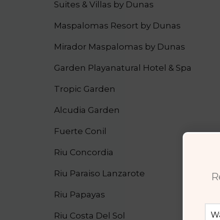
Suites & Villas by Dunas
Maspalomas Resort by Dunas
Mirador Maspalomas by Dunas
Garden Playanatural Hotel & Spa
Tropic Garden
Alcudia Garden
Fuerte Conil
Riu Concordia
Riu Paraiso Lanzarote
R
Riu Papayas
Riu Costa Del Sol