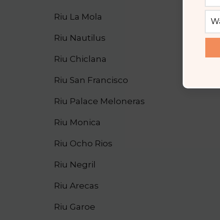
Riu La Mola
Riu Nautilus
Riu Chiclana
Riu San Francisco
Riu Palace Meloneras
Riu Monica
Riu Ocho Rios
Riu Negril
Riu Arecas
Riu Garoe