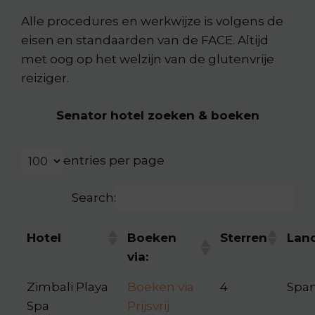
Alle procedures en werkwijze is volgens de
eisen en standaarden van de FACE. Altijd
met oog op het welzijn van de glutenvrije
reiziger.
Senator hotel zoeken & boeken
entries per page
Search:
Hotel
Boeken
Sterren
Lan
via:
Zimbali Playa
Boeken via
4
Span
Spa
Prijsvrij