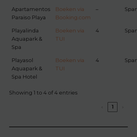
Apartamentos
Boeken via
–
Span
Paraiso Playa
Booking.com
Playalinda
Boeken via
4
Span
Aquapark &
TUI
Spa
Playasol
Boeken via
4
Span
Aquapark &
TUI
Spa Hotel
Showing 1 to 4 of 4 entries
‹
1
›